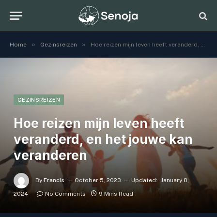
»
»
Home
Gezinsreizen
Hoe reizen mijn leven heeft veranderd, en het jouwe kan veranderen
GEZINSREIZEN
Hoe reizen mijn leven heeft
veranderd, en het jouwe kan
veranderen
By
Francis
October 5, 2023
Updated:
January 8,
2024
No Comments
9 Mins Read