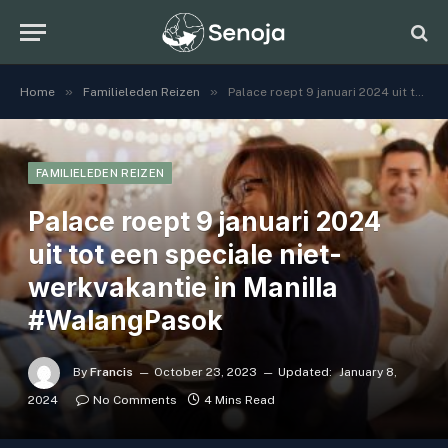
»
»
Home
Familieleden Reizen
Palace roept 9 januari 2024 uit tot een speciale niet-werkvakantie in Manilla #WalangPasok
FAMILIELEDEN REIZEN
Palace roept 9 januari 2024
uit tot een speciale niet-
werkvakantie in Manilla
#WalangPasok
By
Francis
October 23, 2023
Updated:
January 8,
2024
No Comments
4 Mins Read